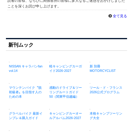
読者の皆様、ならびに関係各所の皆様に多大なるご迷惑をおかけしました
ことを深くお詫び申し上げます。
全て見る
新刊ムック
NISSAN キャラバンfan
軽キャンピングカーガ
新 別冊
vol.14
イド2026-2027
MOTORCYCLIST
マウンテンバイク〝脱
感動のドライブ＆ツー
ツール・ド・フランス
初級者〟を目指す人の
リングルートガイド
2026公式プログラム
ための本
50（関東甲信越編）
グラベルバイク 最新イ
キャンピングカーオー
本格キャンプツーリン
ンプレ＆購入ガイド
ルアルバム2026-2027
グ大全