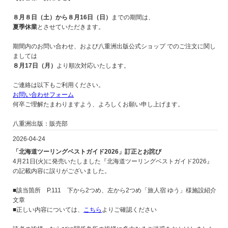
８月８日（土）から８月16日（日）
までの期間は、
夏季休業
とさせていただきます。
期間内のお問い合わせ、および八重洲出版公式ショップ でのご注文に関し
ましては
８月17日（月）
より順次対応いたします。
ご連絡は以下もご利用ください。
お問い合わせフォーム
何卒ご理解たまわりますよう、よろしくお願い申し上げます。
八重洲出版：販売部
2026-04-24
「北海道ツーリングベストガイド2026」訂正とお詫び
4月21日(火)に発売いたしました『北海道ツーリングベストガイド2026』
の記載内容に誤りがございました。
■該当箇所 P.111 下から2つめ、左から2つめ「旅人宿 ゆう」様施設紹介
文章
■正しい内容については、
こちら
よりご確認ください