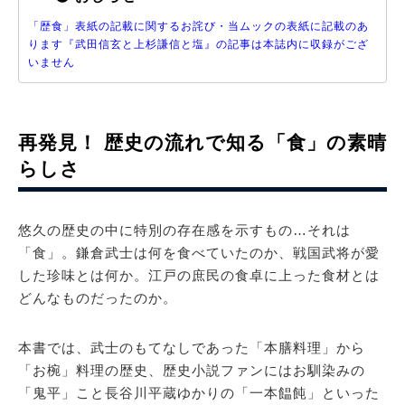
「歴食」表紙の記載に関するお詫び・当ムックの表紙に記載のあ
ります『武田信玄と上杉謙信と塩』の記事は本誌内に収録がござ
いません
再発見！ 歴史の流れで知る「食」の素晴
らしさ
悠久の歴史の中に特別の存在感を示すもの…それは
「食」。鎌倉武士は何を食べていたのか、戦国武将が愛
した珍味とは何か。江戸の庶民の食卓に上った食材とは
どんなものだったのか。
本書では、武士のもてなしであった「本膳料理」から
「お椀」料理の歴史、歴史小説ファンにはお馴染みの
「鬼平」こと長谷川平蔵ゆかりの「一本饂飩」といった