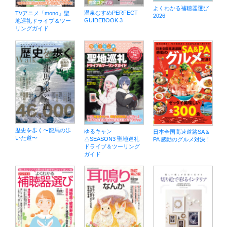
よくわかる補聴器選び
温泉むすめPERFECT
TVアニメ「mono」聖
2026
GUIDEBOOK 3
地巡礼ドライブ＆ツー
リングガイド
歴史を歩く〜龍馬の歩
ゆるキャン
日本全国高速道路SA＆
いた道〜
△SEASON3 聖地巡礼
PA 感動のグルメ対決！
ドライブ＆ツーリング
ガイド