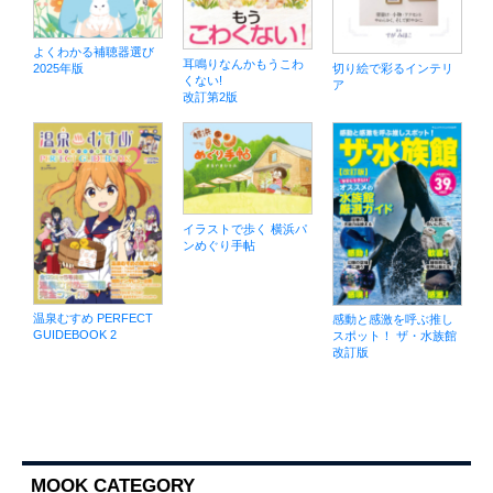
よくわかる補聴器選び
耳鳴りなんかもうこわ
切り絵で彩るインテリ
2025年版
くない!
ア
改訂第2版
イラストで歩く 横浜パ
ンめぐり手帖
温泉むすめ PERFECT
感動と感激を呼ぶ推し
GUIDEBOOK 2
スポット！ ザ・水族館
改訂版
MOOK CATEGORY