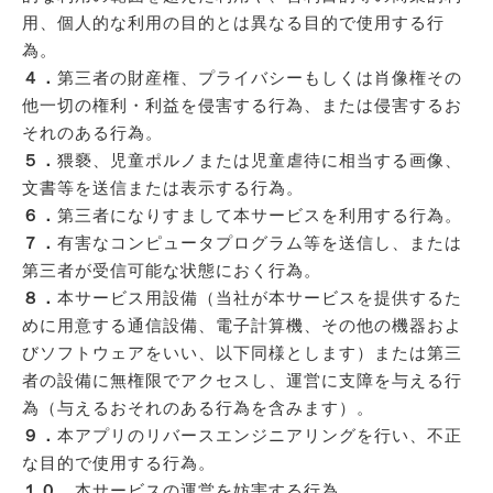
用、個人的な利用の目的とは異なる目的で使用する行
為。
４．
第三者の財産権、プライバシーもしくは肖像権その
他一切の権利・利益を侵害する行為、または侵害するお
それのある行為。
５．
猥褻、児童ポルノまたは児童虐待に相当する画像、
文書等を送信または表示する行為。
６．
第三者になりすまして本サービスを利用する行為。
７．
有害なコンピュータプログラム等を送信し、または
第三者が受信可能な状態におく行為。
８．
本サービス用設備（当社が本サービスを提供するた
めに用意する通信設備、電子計算機、その他の機器およ
びソフトウェアをいい、以下同様とします）または第三
者の設備に無権限でアクセスし、運営に支障を与える行
為（与えるおそれのある行為を含みます）。
９．
本アプリのリバースエンジニアリングを行い、不正
な目的で使用する行為。
１０．
本サービスの運営を妨害する行為。