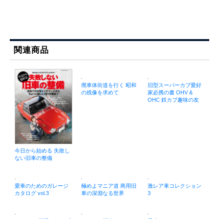
関連商品
廃車体街道を行く 昭和
旧型スーパーカブ愛好
の残像を求めて
家必携の書 OHV &
OHC 鉄カブ趣味の友
今日から始める 失敗し
ない旧車の整備
愛車のためのガレージ
極めよマニア道 商用旧
激レア車コレクション
カタログ vol.3
車の深淵なる世界
3