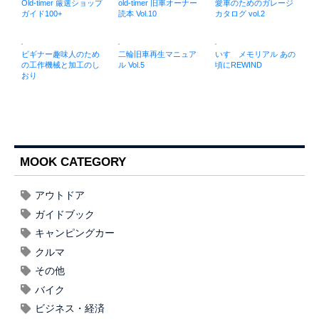
Old-timer 厳選ショップ
old-timer 旧車オーナー
愛車のためのガレージ
ガイド100+
読本 Vol.10
カタログ vol.2
ビギナー趣味人のため
二輪旧車再生マニュア
いすゞメモリアル あの
の工作機械と加工のし
ル Vol.5
頃にREWIND
おり
MOOK CATEGORY
アウトドア
ガイドブック
キャンピングカー
クルマ
その他
バイク
ビジネス・経済