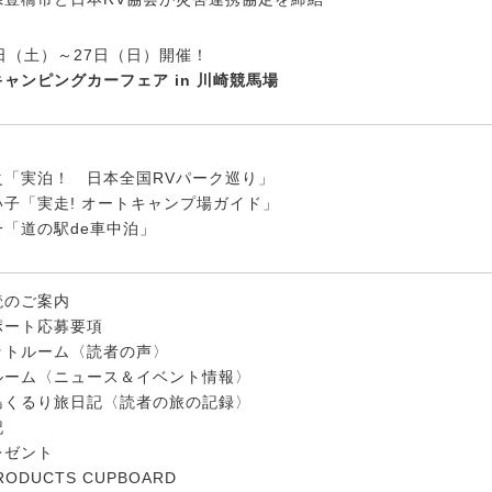
日（土）～27日（日）開催！
ャンピングカーフェア in 川崎競馬場
之「実泊！ 日本全国RVパーク巡り」
い子「実走! オートキャンプ場ガイド」
一「道の駅de車中泊」
読のご案内
ポート応募要項
ットルーム〈読者の声〉
ルーム〈ニュース＆イベント情報〉
島くるり旅日記〈読者の旅の記録〉
記
レゼント
RODUCTS CUPBOARD