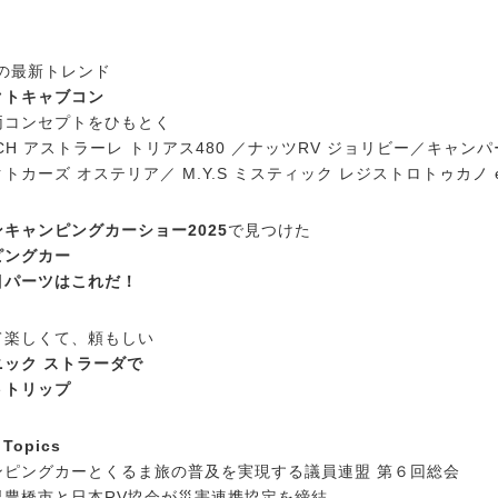
年の最新トレンド
クトキャブコン
両コンセプトをひもとく
ECH アストラーレ トリアス480 ／ナッツRV ジョリビー／キャ
トカーズ オステリア／ M.Y.S ミスティック レジストロトゥカノ et
キャンピングカーショー2025
で見つけた
ピングカー
目パーツはこれだ！
て楽しくて、頼もしい
ニック ストラーダで
トトリップ
 Topics
ンピングカーとくるま旅の普及を実現する議員連盟 第６回総会
県豊橋市と日本RV協会が災害連携協定を締結