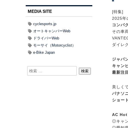
MEDIA SITE
[特集]
2025
cyclesports.jp
コンパ
オートキャンパーWeb
その車
VANT
ドライバーWeb
ダイレク
モーサイ（Motorcyclist）
e-Bike Japan
ジャパン
キャン
最新注
美しく
パナソ
ショー
AC Hot
◎キャ
◎愛知