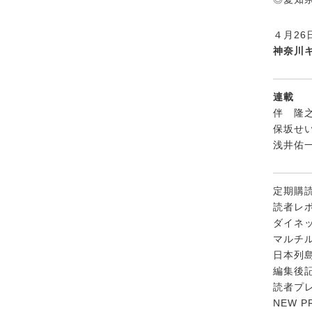
４月26
神奈川キ
連載
伴 隆
保坂せ
浅井佑
定期購
読者レ
ダイネ
マルチ
日本列
編集後
読者プ
NEW P