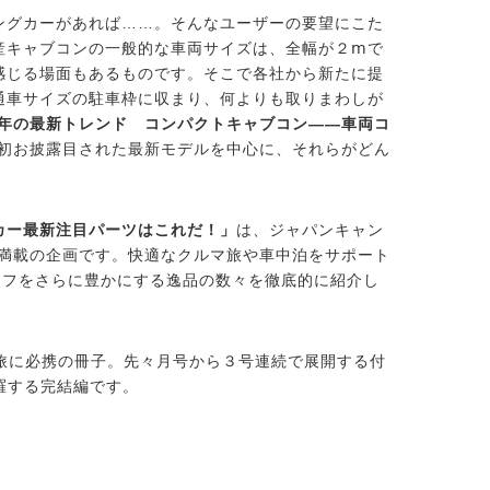
ングカーがあれば……。そんなユーザーの要望にこた
産キャブコンの一般的な車両サイズは、全幅が２ⅿで
感じる場面もあるものです。そこで各社から新たに提
通車サイズの駐車枠に収まり、何よりも取りまわしが
25年の最新トレンド コンパクトキャブコン——車両コ
で初お披露目された最新モデルを中心に、それらがどん
カー最新注目パーツはこれだ！」
は、ジャパンキャン
が満載の企画です。快適なクルマ旅や車中泊をサポート
イフをさらに豊かにする逸品の数々を徹底的に紹介し
旅に必携の冊子。先々月号から３号連続で展開する付
羅する完結編です。