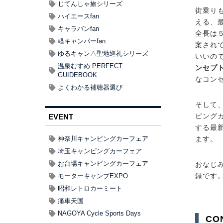
じてんしゃ旅シリーズ
街乗り
ハイエースfan
える、
キャラバンfan
全長は
軽キャンパーfan
案され
ゆるキャン△聖地巡礼シリーズ
いいの
温泉むすめ PERFECT
ンセプ
GUIDEBOOK
なコン
よくわかる補聴器選び
そして
ピング
EVENT
する最
ます。
神奈川キャンピングカーフェア
埼玉キャンピングカーフェア
お台場キャンピングカーフェア
おなじ
録です
モーターキャンプEXPO
昭和レトロカーミート
痛車天国
NAGOYA Cycle Sports Days
CO