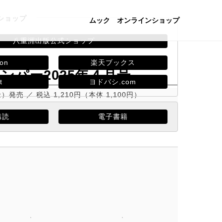
ショップ
ムック
オンラインショップ
八重洲出版公式ショップ
on
楽天ブックス
ンパー2025年４月号
t
ヨドバシ.com
金）発売
税込 1,210円（本体 1,100円）
購読
電子書籍
1221駅完全ガイド」 Part.3