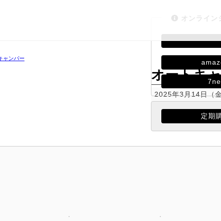
オンライン
キャンパー
amaz
オートキャ
7ne
2025年3月14日（
【特別付録】
定期
「道の駅2025 全国