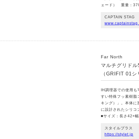
ェード） 重量：37
CAPTAIN STAG
www.captainstag.
Far North
マルチグリドル
（GRIFIT 0
IH調理器での使用
すい特殊フッ素樹脂コ
キング）」。本体に
に設計されたシリコ
■サイズ：長さ42×幅3
スタイルプラス
https://stylet.jp