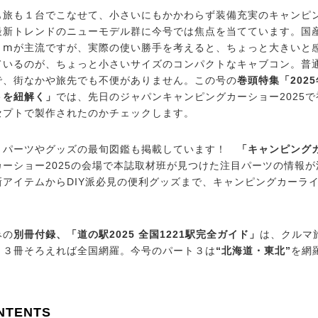
も旅も１台でこなせて、小さいにもかかわらず装備充実のキャンピ
最新トレンドのニューモデル群に今号では焦点を当てています。国
５ⅿが主流ですが、実際の使い勝手を考えると、ちょっと大きいと
ているのが、ちょっと小さいサイズのコンパクトなキャブコン。普
で、街なかや旅先でも不便がありません。この号の
巻頭特集「20
トを紐解く」
では、先日のジャパンキャンピングカーショー2025
セプトで製作されたのかチェックします。
、パーツやグッズの最旬図鑑も掲載しています！
「キャンピング
カーショー2025の会場で本誌取材班が見つけた注目パーツの情報
新アイテムからDIY派必見の便利グッズまで、キャンピングカーラ
みの
別冊付録、「道の駅2025 全国1221駅完全ガイド」
は、クルマ
。３冊そろえれば全国網羅。今号のパート３は
“北海道・東北”
を網
NTENTS