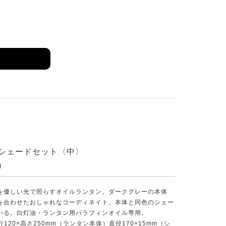
シェードセット〈中〉
）
を優しい光で照らすオイルランタン。ダークグレーの本体
を合わせたおしゃれなコーディネイト。本体と同色のシェー
いる。白灯油・ランタン用パラフィンオイル専用。
行120×高さ250mm（ランタン本体）直径170×15mm（シ