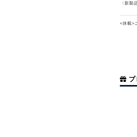
〈新製
<休載
プ