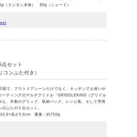
0g（ランタン本体） 95g（シェード）
net
5点セット
1シリコンふた付き）
も可能で、アウトドアシーンだけでなく、キッチンでも使いや
ーティングのマルチグリドル「GRIDDLEKING（グリドル
加え、木製のグリップ、収納バッグ、レシピ集、そして専用
ンのふたの５点セット。
3.6×高さ5.6cm 重量：約750g