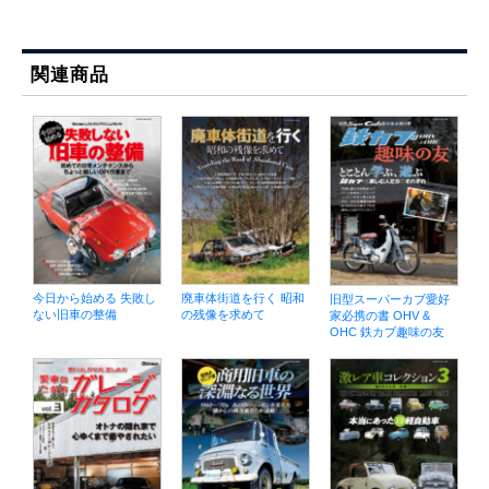
関連商品
今日から始める 失敗し
廃車体街道を行く 昭和
旧型スーパーカブ愛好
ない旧車の整備
の残像を求めて
家必携の書 OHV &
OHC 鉄カブ趣味の友