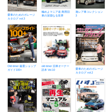
極めよマニア道 商用旧
激レア車コレクション
愛車のためのガレージ
車の深淵なる世界
3
カタログ vol.3
Old-timer 厳選ショップ
old-timer 旧車オーナー
愛車のためのガレージ
ガイド100+
読本 Vol.10
カタログ vol.2