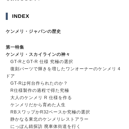
INDEX
ケンメリ・ジャパンの歴史
第一特集
ケンメリ・スカイラインの神々
GT-RとGT-R 仕様 究極の選択
復刻パーツで輝きを増したワンオーナーのケンメリ 4
ドア
GT-Rは何台作られたのか？
R仕様製作の過程で得た究極
大人のケンメリ R 仕様を作る
ケンメリだから育めた人生
RBスワップかR32ベースか究極の選択
静かなる東北のケンメリレストアラー
にっぽん錆探訪 廃車体街道を行く