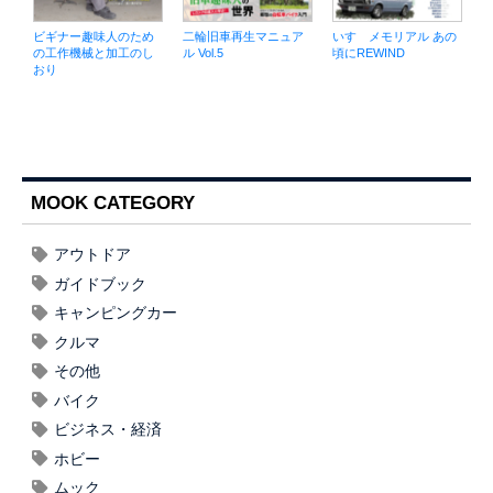
ビギナー趣味人のため
二輪旧車再生マニュア
いすゞメモリアル あの
の工作機械と加工のし
ル Vol.5
頃にREWIND
おり
MOOK CATEGORY
アウトドア
ガイドブック
キャンピングカー
クルマ
その他
バイク
ビジネス・経済
ホビー
ムック