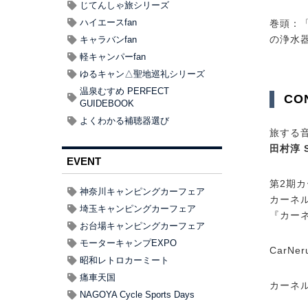
じてんしゃ旅シリーズ
ハイエースfan
巻頭：
の浄水
キャラバンfan
軽キャンパーfan
ゆるキャン△聖地巡礼シリーズ
温泉むすめ PERFECT
CO
GUIDEBOOK
よくわかる補聴器選び
旅する
田村淳 Sp
EVENT
第2期カ
神奈川キャンピングカーフェア
カーネ
埼玉キャンピングカーフェア
『カー
お台場キャンピングカーフェア
モーターキャンプEXPO
CarNer
昭和レトロカーミート
痛車天国
カーネ
NAGOYA Cycle Sports Days