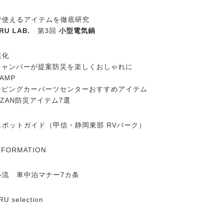
で使えるアイテムを徹底研究
RU LAB.
第3回
小型電気鍋
進化
キャンパーが提案防災を楽しくおしゃれに
AMP
ンピングカーパーツセンターおすすめアイテム
AZAN防災アイテム7選
スポットガイド（甲信・静岡東部 RVパーク）
INFORMATION
ル流 車中泊マナー7カ条
U selection