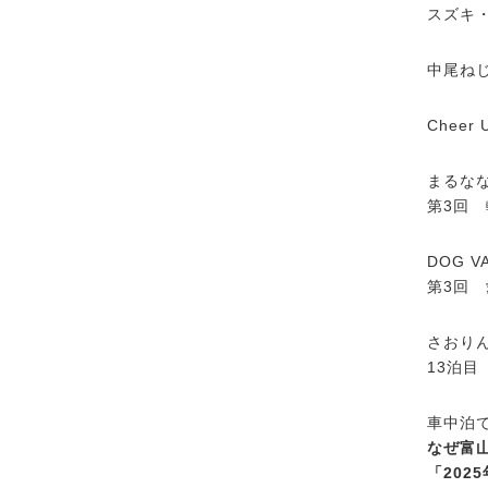
スズキ
中尾ねじ
Cheer
まるな
第3回
DOG VA
第3回
さおり
13泊目
車中泊で
なぜ富
「202