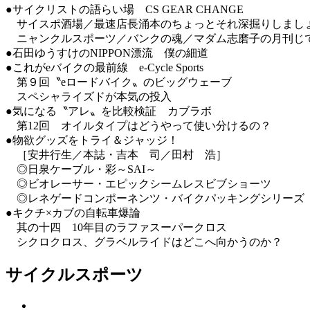
●サイクリストの語らい場 CS GEAR CHANGE
サイスポ酒場／最速店長涌本のちょっとそれ深掘りしまし
ニャンクルスポーツ／バンクの魂／マダム志磨子の月刊じ
●石田ゆうすけのNIPPON漂流 僕の細道
●これがeバイクの最前線 e-Cycle Sports
第９回〝eロードバイク〟のビッグウェーブ
スペシャライズドが本気の投入
●気になる〝アレ〟を比較検証 カブラボ
第12回 オイルタイプはどうやって使い分けるの？
●物欲グッズをトライ＆ジャッジ！
［安井行生／本誌・吉本 司／田村 浩］
◎日泉ケーブル・彩～SAI～
◎ビオレーサー・エピックシームレスビブショーツ
◎レネゲードコンポーネンツ・バイクパッキングシリーズ
●キクチ×カブの自転車爆論
其の十四 10年目のラファスーパークロス
シクロクロス、グラベルライドはどこへ向かうのか？
サイクルスポーツ