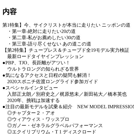
内容
第1特集】今、サイクリストが本当に走りたい ニッポンの道
・第一章-絶対に走りたい20の道
・第二章-私がお薦めしたい30の道
・第三章-語り尽くせない あの道この道
【第2特集】チューブレス＆チューブド全19モデル実力検証
最新ロードタイヤインプレッション
●PBP、TJO、長距離がアツい！
ウルトラロングの知られざる世界
●気になるアクセスと日程の疑問も解消！
2020スポニチ佐渡ロングライド参加ガイド
●スペシャルインタビュー
入部正太朗／別府史之／梶原悠未／新田祐大／橋本英也
2020年、挑戦は加速する
●注目の最新モデルを試乗＆紹介 NEW MODEL IMPRESSIO
◎チャプター２・アオ
◎ウィアウィス・ワッスプロ
◎ガノー・ゼネラルグラベルパフォーマンス
◎エクイリブリウム・T 1 ディスクロード