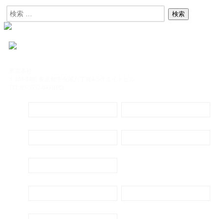
東京本社
〒104-8488 東京都中央区八丁堀4-5-9 エイトビル
TEL:03-3552-8431(代)
定期購読
電子書籍のご案内
会社概要
プライバシーポリシー
代表ごあいさつ
新刊・刊行予定のご案内
広告出稿のご案内