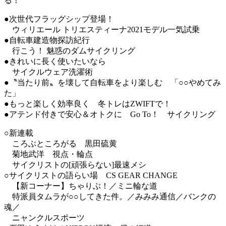
る！
●次世代フラッグシップ登場！
ウィリエール トリエスティーナ2021モデル一気試乗
●自転車建造物探訪紀行
行こう！ 魅惑のダムサイクリング
●きれいに長く使いたいなら
サイクルウェア洗濯術
●〝当たり前〟を壊して自転車をより楽しむ 「○○やめてみ
た」
●もっと楽しく効率良く 冬トレはZWIFTで！
●アテンド付きで安心＆オトクに Go To！ サイクリング
○新連載
ころぶところがる 黒田硫黄
菊地武洋 視点・輪点
サイクリストの[頑張らない]最速メシ
○サイクリストの語らい場 CS GEAR CHANGE
【新コーナー】ちゃりぶ！／ミニ輪な道
特派員タムラが○○してきた件。／みみみ通信／バンクの
魂／
ニャンクルスポーツ