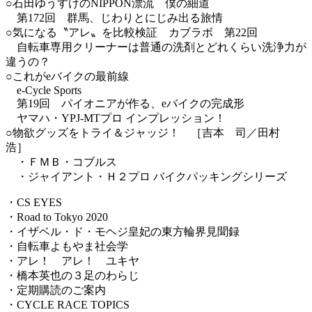
○石田ゆうすけのNIPPON漂流 僕の細道
第172回 群馬、じわりとにじみ出る旅情
○気になる〝アレ〟を比較検証 カブラボ 第22回
自転車専用クリーナーは普通の洗剤とどれくらい洗浄力が
違うの？
○これがeバイクの最前線
e-Cycle Sports
第19回 パイオニアが作る、eバイクの完成形
ヤマハ・YPJ-MTプロ インプレッション！
○物欲グッズをトライ＆ジャッジ！ ［吉本 司／田村
浩］
・ＦＭＢ・コブルス
・ジャイアント・Ｈ２プロ バイクパッキングシリーズ
・CS EYES
・Road to Tokyo 2020
・イザベル・ド・モヘジ皇妃の東方輪界見聞録
・自転車よもやま社会学
・アレ！ アレ！ ユキヤ
・橋本英也の３足のわらじ
・定期購読のご案内
・CYCLE RACE TOPICS