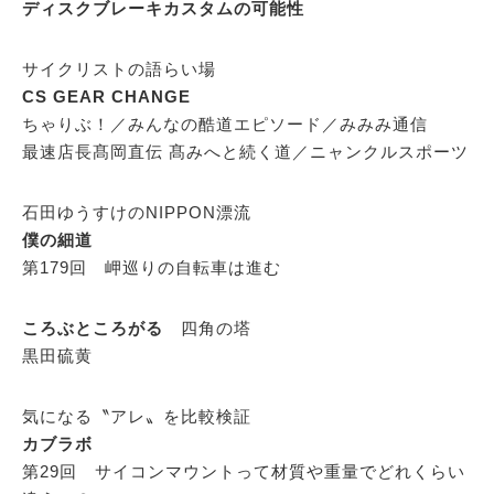
ディスクブレーキカスタムの可能性
サイクリストの語らい場
CS GEAR CHANGE
ちゃりぶ！／みんなの酷道エピソード／みみみ通信
最速店長髙岡直伝 髙みへと続く道／ニャンクルスポーツ
石田ゆうすけのNIPPON漂流
僕の細道
第179回 岬巡りの自転車は進む
ころぶところがる
四角の塔
黒田硫黄
気になる〝アレ〟を比較検証
カブラボ
第29回 サイコンマウントって材質や重量でどれくらい