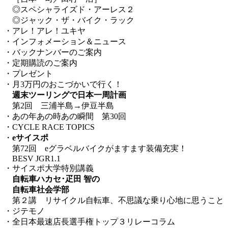
◎スペシャライズド・アーレス２
◎ジャック・ザ・バイク・ラック
・アレ！アレ！ユキヤ
・インフォメーション＆ニュース
・バックナンバーのご案内
・定期購読のご案内
・プレゼント
・月3万円のおこづかいで行く！
週末ツーリングで日本一周計画
第2回 三浦半島→伊豆半島
・あの年あの時あの瞬間 第30回
・CYCLE RACE TOPICS
・
eサイスポ
第72回 eグラベルバイクがますます装備充実！
BESV JGR1.1
・サイスポ大学特別講義
自転車ハカセ･疋田 智の
自転車社会学部
第２講 リサイクル自転車、不思議な乗り心地に思うこと
・ジテモノ
・全日本最速店長選手権トップ３リレーコラム