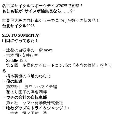
名古屋サイクルスポーツデイズ2025で直撃！
もしも私が”サイスポ編集長なら……？”
世界最大級の自転車ショーで見つけた数々の新製品！
台北サイクル2025
SEA TO SUMMITが
山口にやってきた！
・辻啓の自転車の一瞬 move
・吉本 司×安井行生
Saddle Talk
第２回 多様化するロードコンポの「本当の価値」を考え
る
・橋本英也の３足のわらじ
・
僕の細道
第225回 波立つハマイチ編
花より団子の浜名湖畔
・
ウチの会社の自転車部
第五社 ヤマハ発動機株式会社
・
物欲グッズをトライ＆ジャッジ！+
［吉本 司／田村 浩］