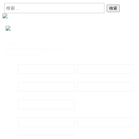
東京本社
〒104-8488 東京都中央区八丁堀4-5-9 エイトビル
TEL:03-3552-8431(代)
定期購読
電子書籍のご案内
会社概要
プライバシーポリシー
代表ごあいさつ
新刊・刊行予定のご案内
広告出稿のご案内