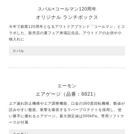
スバル×コールマン120周年
オリジナル ランチボックス
今年で創業120周年となるアウトドアブランド「コールマン」とコ
ラボした、販売店の夏フェア来場記念品。アウトドアのお供や小
物入れに
スバル
エーモン
エアゲージ（品番：8821）
エア漏れ防止機構やエア調整機能、口金の360度回転機構、数値が
読みやすい盤面、衝撃を吸収するラバープロテクトを採用し、使
い勝手に優れるエアゲージ。最大測定値は500kPa。専用ソフトケ
ースが付属