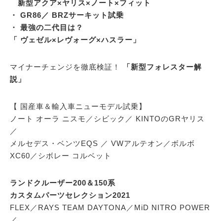
新型アクア×ヤリス×ノート×フィット
・ GR86／ BRZサーキット試乗
・ 最強の二代目は？
「 ヴェゼル×レヴォーグ×ハスラー」
マイナーチェンジを徹底検証！
「新型フォレスター解
説」
【 国産車＆輸入車ニューモデル試乗】
ノート オーラ ニスモ／シビック／ KINTOのGRヤリス
／
メルセデス・ベンツEQS ／ VWアルテオン／ボルボ
XC60／シボレー コルベット
ランドクルーザー200＆150系
カスタムパーツセレクション2021
FLEX／RAYS TEAM DAYTONA／MiD NITRO POWER
／