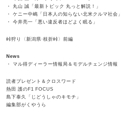
・ 丸山 誠「最新トピック 丸っと解説！」
・ ケニー中嶋「日本人の知らない北米クルマ社会」
・ 今井亮一「悪い違反者ほどよく眠る」
峠狩り〈新潟県·枝折峠〉前編
News
・ マル得ディーラー情報局＆モデルチェンジ情報
読者プレゼント＆クロスワード
熱田 護のF1 FOCUS
島下泰久「じどうしゃのキモチ」
編集部がくやうら