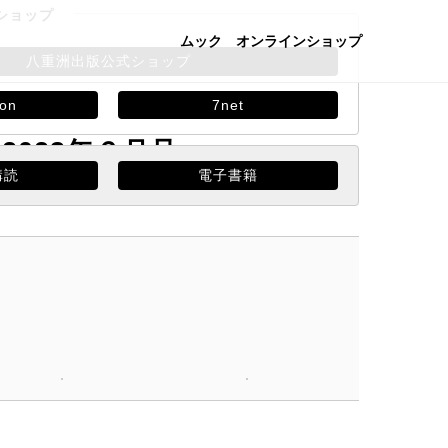
ショップ
ムック
オンラインショップ
八重洲出版公式ショップ
on
7net
2023年６月号
購読
電子書籍
木）発売
税込 690円（本体 627円）