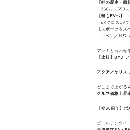
【軽の歴史・回
360㏄→550
【軽もEVへ】
eKクロスEV
【スポーツ＆ス
コペン／Ｎワ
アッ！と言わせ
【比較】BYD ア
アクア／ヤリス 
どこまで上がる
クルマ価格上昇
【祝60周年】
ポ
ゴールデンウイ
高速道路SA・P