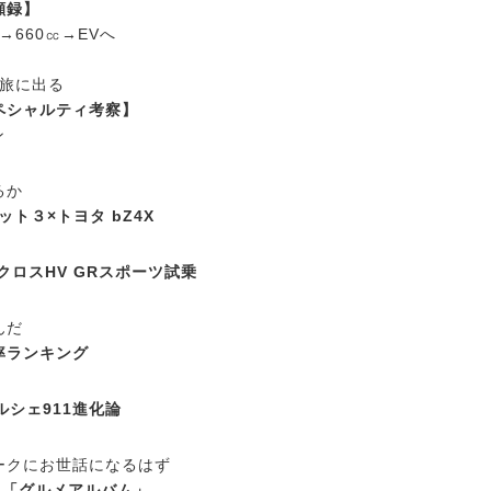
顧録】
㏄→660㏄→EVへ
で旅に出る
ペシャルティ考察】
ン
るか
ット３×トヨタ bZ4X
クロスHV GRスポーツ試乗
んだ
率ランキング
ルシェ911進化論
ークにお世話になるはず
A「グルメアルバム」