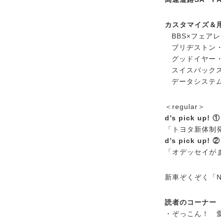
カスタマイズ＆用品
BBS×フェア
ブリヂストン
グッドイヤー・
スイスバック
データシステ
＜regular＞
d’s pick up! ①
「トヨタ新体制
d’s pick up! ②
「オデッセイが
新車ぞくぞく「NE
読者のコーナー
・ぞっこん！ 