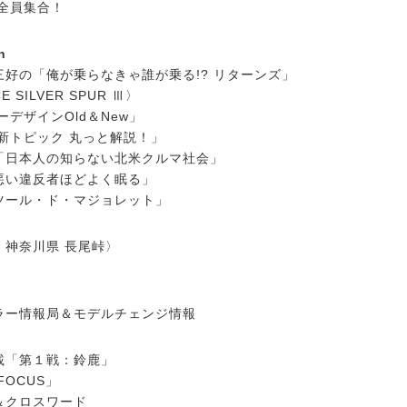
 全員集合！
n
好の「俺が乗らなきゃ誰が乗る!? リターンズ」
E SILVER SPUR Ⅲ〉
ーデザインOld＆New」
新トピック 丸っと解説！」
「日本人の知らない北米クルマ社会」
悪い違反者ほどよく眠る」
ツール・ド・マジョレット」
・神奈川県 長尾峠〉
ラー情報局＆モデルチェンジ情報
載「第１戦：鈴鹿」
FOCUS」
＆クロスワード