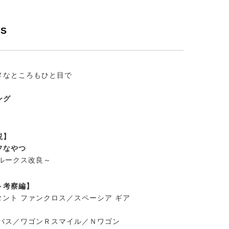
TS
メなところもひと目で
ング
説】
フなやつ
＆ルークス改良～
ト考察編】
ント ファンクロス／スペーシア ギア
】
ンバス／ワゴンＲスマイル／Ｎワゴン