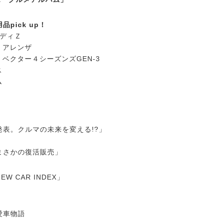
pick up！
レディＺ
・アレンザ
ベクター４シーズンズGEN-3
ス
ム
発表。クルマの未来を変える!?」
まさかの復活販売」
W CAR INDEX」
愛車物語