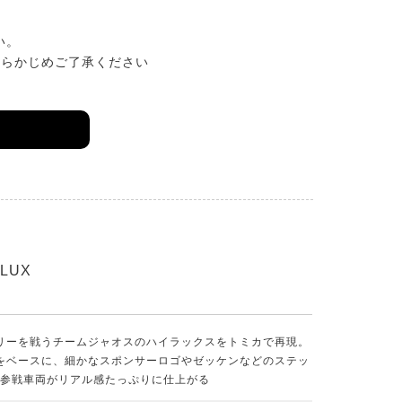
い。
あらかじめご了承ください
ILUX
カ
リーを戦うチームジャオスのハイラックスをトミカで再現。
をベースに、細かなスポンサーロゴやゼッケンなどのステッ
0年参戦車両がリアル感たっぷりに仕上がる