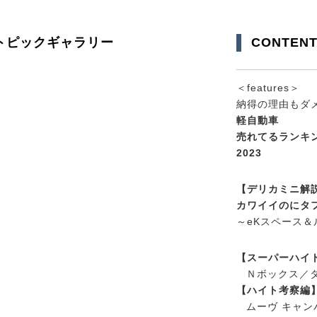
トピックギャラリー
CONTEN
＜features＞
納得の理由もダ
軽自動車
売れてるランキ
2023
【デリカミニ解
カワイイのにタ
～eKスペース
【スーパーハイ
Ｎボックス／タ
【ハイト考察編
ムーヴ キャ