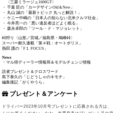
〈三菱ミラージュ1600GT〉
・ 千葉 匠の「カーデザインOld＆New」
・ 丸山 誠の「最新トピック 丸っと解説！」
・ ケニー中嶋の「日本人の知らない北米クルマ社会」
・ 今井亮一の「悪い違反者ほどよく眠る」
・ 森永卓郎の「ツール・ド・マジョレット」
峠狩り〈山形／宮城／福島県・鳩峰峠〉
スーパー耐久連載「第４戦：オートポリス」
熱田 護の「F１ FOCUS」
News
・マル得ディーラー情報局＆モデルチェンジ情報
読者プレゼント＆クロスワード
島下泰久の「じどうしゃのキモチ」
編集後記「がくやうら」
プレゼント＆アンケート
ドライバー2023年10月号プレゼントに応募される方は