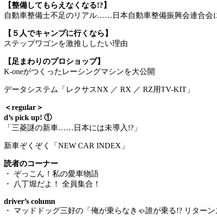
【整備してもらえなくなる!?】
自動車整備士不足のリアル……日本自動車整備振興会連合会
【５人でキャンプに行くなら】
ステップワゴンを激推ししたい理由
【足まわりのプロショップ】
K-oneがつくったレーシングマシンを大公開
データシステム「レクサスNX ／ RX ／ RZ用TV-KIT」
＜regular＞
d’s pick up! ①
「三菱謎の新車……日本には未導入!?」
新車ぞくぞく「NEW CAR INDEX」
読者のコーナー
・ ぞっこん！私の愛車物語
・ 八丁堀だよ！ 全員集合！
driver’s column
・ マッドドッグ三好の「俺が乗らなきゃ誰が乗る!? リターン