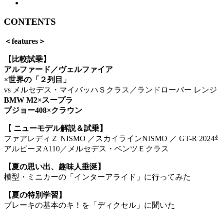
CONTENTS
＜features＞
【比較試乗】
アルファード／ヴェルファイア
×世界の「２列目」
vs メルセデス・マイバッハＳクラス／ランドローバー レンジ
BMW M2×スープラ
プジョー408×クラウン
【 ニューモデル解説＆試乗】
ファアレディＺ NISMO ／スカイラインNISMO ／ GT-R 20
アルピーヌA110／メルセデス・ベンツＥクラス
【夏の思い出、趣味人垂涎】
模型・ミニカーの「インターアライド」に行ってみた
【夏の特別学習】
ブレーキの基本のキ！を「ディクセル」に聞いた