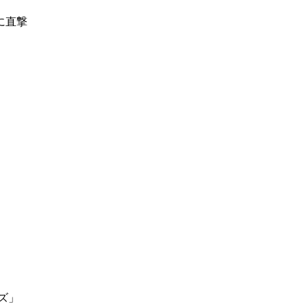
に直撃
ズ」