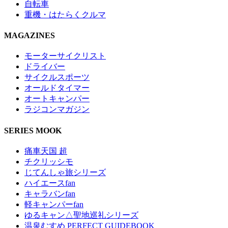
自転車
重機・はたらくクルマ
MAGAZINES
モーターサイクリスト
ドライバー
サイクルスポーツ
オールドタイマー
オートキャンパー
ラジコンマガジン
SERIES MOOK
痛車天国 超
チクリッシモ
じてんしゃ旅シリーズ
ハイエースfan
キャラバンfan
軽キャンパーfan
ゆるキャン△聖地巡礼シリーズ
温泉むすめ PERFECT GUIDEBOOK