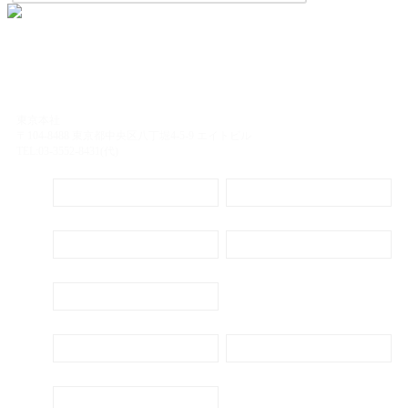
東京本社
〒104-8488 東京都中央区八丁堀4-5-9 エイトビル
TEL:03-3552-8431(代)
定期購読
電子書籍のご案内
会社概要
プライバシーポリシー
代表ごあいさつ
新刊・刊行予定のご案内
広告出稿のご案内
お問い合わせ