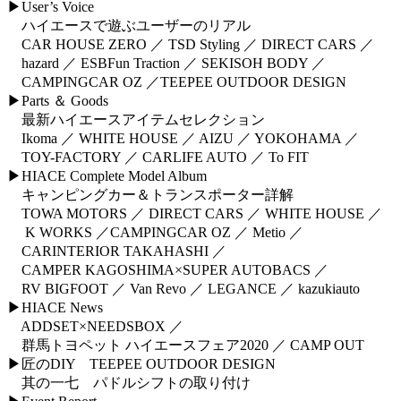
▶User’s Voice
ハイエースで遊ぶユーザーのリアル
CAR HOUSE ZERO ／ TSD Styling ／ DIRECT CARS ／
hazard ／ ESBFun Traction ／ SEKISOH BODY ／
CAMPINGCAR OZ ／TEEPEE OUTDOOR DESIGN
▶Parts ＆ Goods
最新ハイエースアイテムセレクション
Ikoma ／ WHITE HOUSE ／ AIZU ／ YOKOHAMA ／
TOY-FACTORY ／ CARLIFE AUTO ／ To FIT
▶HIACE Complete Model Album
キャンピングカー＆トランスポーター詳解
TOWA MOTORS ／ DIRECT CARS ／ WHITE HOUSE ／
K WORKS ／CAMPINGCAR OZ ／ Metio ／
CARINTERIOR TAKAHASHI ／
CAMPER KAGOSHIMA×SUPER AUTOBACS ／
RV BIGFOOT ／ Van Revo ／ LEGANCE ／ kazukiauto
▶HIACE News
ADDSET×NEEDSBOX ／
群馬トヨペット ハイエースフェア2020 ／ CAMP OUT
▶匠のDIY TEEPEE OUTDOOR DESIGN
其の一七 パドルシフトの取り付け