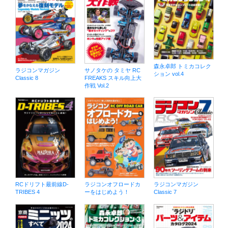
森永卓郎 トミカコレク
ラジコンマガジン
サノタケの タミヤ RC
ション vol.4
Classic 8
FREAKS スキル向上大
作戦 Vol.2
RCドリフト最前線D-
ラジコンオフロードカ
ラジコンマガジン
TRIBES 4
ーをはじめよう！
Classic 7