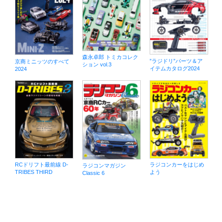
森永卓郎 トミカコレク
”ラジドリ”パーツ＆ア
京商ミニッツのすべて
ション vol.3
イテムカタログ2024
2024
RCドリフト最前線 D-
ラジコンカーをはじめ
ラジコンマガジン
TRIBES THIRD
よう
Classic 6