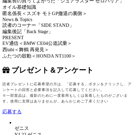
編集長の買ってよかった「シュアラスター ゼロバリア」
オイル基礎知識
匿名係長＜スズキ モトGP撤退の裏側＞
News & Topics
読者のコーナー「SIDE STAND」
編集後記「Back Stage」
PRESENT
EV通信＜BMW CE04公道試乗＞
西tabi＜舞鶴 再発見＞
ふたつの鼓動＜HONDA NT1100＞
プレゼント＆アンケート
読者プレゼントに応募希望の方は、「応募する」ボタンをクリックし、ア
ンケートの回答と必要事項を記入して応募してください。
※一部
賞品は、撮影のために一度着用もしくは装着したものがございま
す。使用に支障はありませんが、あらかじめご了承ください
応募する
ゼニス
YJ-22 ゼニス