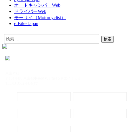
オートキャンパーWeb
ドライバーWeb
モーサイ（Motorcyclist）
e-Bike Japan
東京本社
〒104-8488 東京都中央区八丁堀4-5-9 エイトビル
TEL:03-3552-8431(代)
定期購読
電子書籍のご案内
会社概要
プライバシーポリシー
代表ごあいさつ