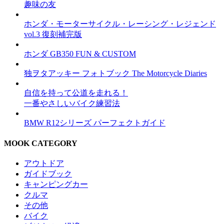
趣味の友
ホンダ・モーターサイクル・レーシング・レジェンド
vol.3 復刻補完版
ホンダ GB350 FUN & CUSTOM
独ヲタアッキー フォトブック The Motorcycle Diaries
自信を持って公道を走れる！
一番やさしいバイク練習法
BMW R12シリーズ パーフェクトガイド
MOOK CATEGORY
アウトドア
ガイドブック
キャンピングカー
クルマ
その他
バイク