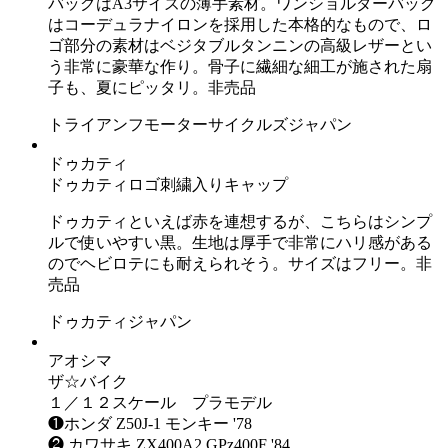
バッグはA3サイズの薄手素材。ワンショルダーバッグ
はコーデュラナイロンを採用した本格的なもので、ロ
ゴ部分の素材はベジタブルタンニンの高級レザーとい
う非常に豪華な作り。骨子に繊細な細工が施された扇
子も、夏にピッタリ。非売品
トライアンフモーターサイクルズジャパン
ドゥカティ
ドゥカティロゴ刺繍入りキャップ
ドゥカティといえば赤を連想するが、こちらはシンプ
ルで使いやすい黒。生地は厚手で非常にハリ感がある
のでヘビロテにも耐えられそう。サイズはフリー。非
売品
ドゥカティジャパン
アオシマ
ザ☆バイク
１／１２スケール プラモデル
❶ホンダ Z50J-1 モンキー '78
❷ カワサキ ZX400A2 GPz400F '84