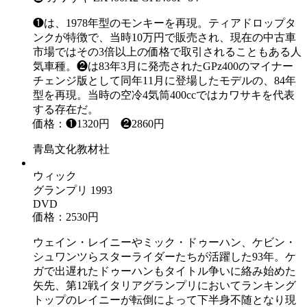
❶は、1978年型のモンキーを再現。ティアドロップタ
ンクが特徴で、当時10万円で販売され、現在の中古車
市場ではその3倍以上の価格で取引されることもある人
気車種。❷は83年3月に発売されたGPz400のマイナー
チェンジ版として同年11月に登場したモデルの、84年
型を再現。当時の空冷4気筒400ccではカワサキを代表
する存在だ。
価格：❶1320円 ❷2860円
青島文化教材社
ウィック
グランプリ 1993
DVD
価格：2530円
ウェイン・レイニーやミック・ドゥーハン、ケビン・
シュワンツらスターライダーたちが活躍した93年。ケ
ガで出遅れたドゥーハンもタイトル争いに絡み始めた
矢先、第12戦イタリアグランプリにおいてランキング
トップのレイニーが転倒によって下半身不随となり現