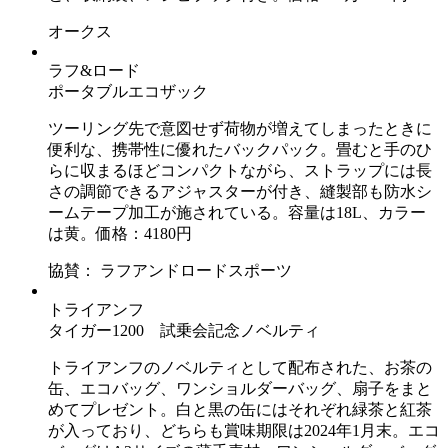
オークス
ラフ&ロード
ポータブルエコザック
ツーリング先で意図せず荷物が増えてしまったときに
便利な、携帯性に優れたバックパック。畳むと手のひ
らに収まるほどコンパクトながら、ストラップには長
さの調節できるアジャスターが付き、縫製部も防水シ
ームテープ加工が施されている。容量は18L、カラー
は黄。価格：4180円
協賛： ラフアンドロードスポーツ
トライアンフ
タイガー1200 試乗会記念ノベルティ
トライアンフのノベルティとして配布された、お茶の
缶、エコバッグ、ワンショルダーバッグ、扇子をまと
めてプレゼント。白と黒の缶にはそれぞれ緑茶と紅茶
が入っており、どちらも賞味期限は2024年1月末。エコ