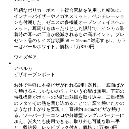
強靭なポリカーボネート複合素材を使用した帽体に、
インナーバイザーやメガネスリット、ベンチレーショ
ンも付属した、ゼニスの多機能オープンフェイスヘル
メット。耳周りもゆったりとした設計で、インカム装
着時の耳への圧迫が軽減されるもの高ポイント。プレ
ゼント品のサイズは頭囲58 ～ 59cmに対応するL、カラ
ーはパールホワイト。価格：1万8700円
ワイズギア
アペルカ
ピザオーブンポット
お外で手軽に本格ピザが作れる調理器具。「底面ばか
り焼けるんじゃないの？」という心配は無用。下部の
特殊構造がポットの内部に熱風を取り込み、二重構造
のフタでその熱を閉じ込めることで、窯で焼いたかの
ような仕上がりを実現！ 直径約18cmのピザが焼け
る。ツーバーナーコンロや分離型シングルバーナーに
加え、炭火でも使用できる。取り外し可能な取っ手
と、収納袋、レシピブック付き。価格：1万9800円