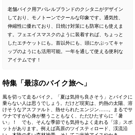
老舗バイク用アパレルブランドのクシタニがデザイン
しており、モノトーンでクールな印象です。通気性、
伸縮性に優れており、日焼け対策にも防寒にも使えま
す。フェエイスマスクのように装着すれば、ちょっと
したエチケットにも。首以外にも、頭にかぶってキャ
ップのようにも活用可能。一年を通して使える便利な
アイテムです！
特集「最涼のバイク旅へ」
風を切って走るバイク。「夏は気持ち良さそう」とバイクに
乗らない人は思うでしょう。だけど現実は、灼熱の太陽、溶
けそうなアスファルト、熱せられたエンジン……。まるでサ
ウナですが心身が整うこともなく、ただひたすらに「暑
い」！ でも、そんな季節でも気持ちよく走れる「涼」スポ
ットがあります。例えば高原のツイスティロード、渓流沿
い、木陰の多い森林地帯、そしてご当地アイスやかき