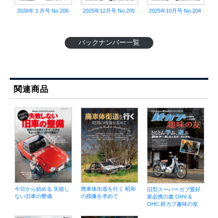
2026年２月号 No.206
2025年12月号 No.205
2025年10月号 No.204
バックナンバー一覧
関連商品
今日から始める 失敗し
廃車体街道を行く 昭和
旧型スーパーカブ愛好
ない旧車の整備
の残像を求めて
家必携の書 OHV &
OHC 鉄カブ趣味の友