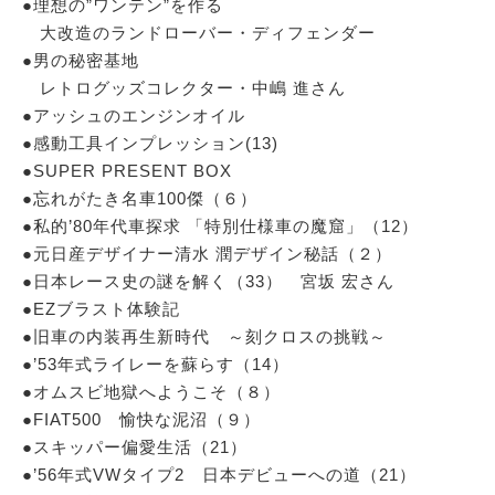
●理想の”ワンテン”を作る
大改造のランドローバー・ディフェンダー
●男の秘密基地
レトログッズコレクター・中嶋 進さん
●アッシュのエンジンオイル
●感動工具インプレッション(13)
●SUPER PRESENT BOX
●忘れがたき名車100傑（６）
●私的’80年代車探求 「特別仕様車の魔窟」（12）
●元日産デザイナー清水 潤デザイン秘話（２）
●日本レース史の謎を解く（33） 宮坂 宏さん
●EZブラスト体験記
●旧車の内装再生新時代 ～刻クロスの挑戦～
●’53年式ライレーを蘇らす（14）
●オムスビ地獄へようこそ（８）
●FIAT500 愉快な泥沼（９）
●スキッパー偏愛生活（21）
●’56年式VWタイプ2 日本デビューへの道（21）