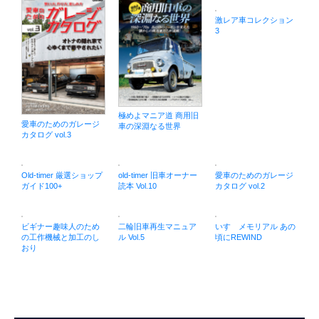
激レア車コレクション
3
極めよマニア道 商用旧
愛車のためのガレージ
車の深淵なる世界
カタログ vol.3
Old-timer 厳選ショップ
old-timer 旧車オーナー
愛車のためのガレージ
ガイド100+
読本 Vol.10
カタログ vol.2
ビギナー趣味人のため
二輪旧車再生マニュア
いすゞメモリアル あの
の工作機械と加工のし
ル Vol.5
頃にREWIND
おり