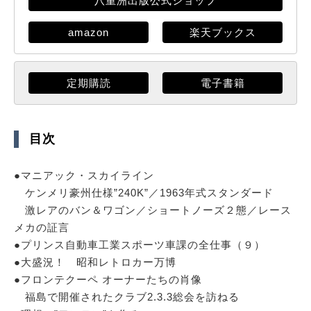
八重洲出版公式ショップ
amazon
楽天ブックス
定期購読
電子書籍
目次
●マニアック・スカイライン
ケンメリ豪州仕様”240K”／1963年式スタンダード
激レアのバン＆ワゴン／ショートノーズ２態／レース
メカの証言
●プリンス自動車工業スポーツ車課の全仕事（９）
●大盛況！ 昭和レトロカー万博
●フロンテクーペ オーナーたちの肖像
福島で開催されたクラブ2.3.3総会を訪ねる