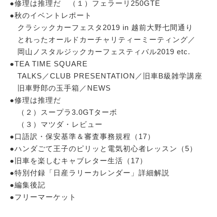
●修理は推理だ （１）フェラーリ250GTE
●秋のイベントレポート
クラシックカーフェスタ2019 in 越前大野七間通り
とれったオールドカーチャリティーミーティング／
岡山ノスタルジックカーフェスティバル2019 etc.
●TEA TIME SQUARE
TALKS／CLUB PRESENTATION／旧車B級雑学講座
旧車野郎の玉手箱／NEWS
●修理は推理だ
（２）スープラ3.0GTターボ
（３）マツダ・レビュー
●口語訳・保安基準＆審査事務規程（17）
●ハンダごて王子のピリッと電気初心者レッスン（5）
●旧車を楽しむキャブレター生活（17）
●特別付録「日産ラリーカレンダー」詳細解説
●編集後記
●フリーマーケット