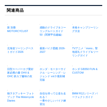
関連商品
新 別冊
感動のドライブ＆ツー
本格キャンプツーリン
MOTORCYCLIST
リングルートガイド
グ大全
50（関東甲信越編）
北海道ツーリングベス
最新バイク図鑑 2026-
TVアニメ「mono」聖
トガイド2026
2027
地巡礼ドライブ＆ツー
リングガイド
旧型スーパーカブ愛好
ホンダ・モーターサイ
ホンダ GB350 FUN &
家必携の書 OHV &
クル・レーシング・レ
CUSTOM
OHC 鉄カブ趣味の友
ジェンド vol.3 復刻補
完版
独ヲタアッキー フォト
自信を持って公道を走
BMW R12シリーズ パ
ブック The Motorcycle
れる！
ーフェクトガイド
Diaries
一番やさしいバイク練
習法