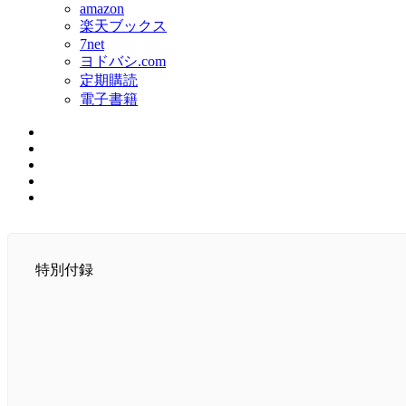
amazon
楽天ブックス
7net
ヨドバシ.com
定期購読
電子書籍
特別付録