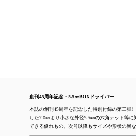
創刊45周年記念・5.5㎜BOXドライバー
本誌の創刊45周年を記念した特別付録の第二弾! 
した7.0㎜より小さな外径5.5㎜の六角ナット
できる優れもの。次号以降もサイズや形状の異