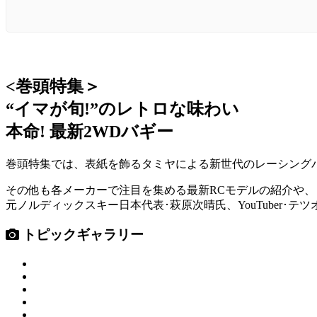
<巻頭特集＞
“イマが旬!”のレトロな味わい
本命! 最新2WDバギー
巻頭特集では、表紙を飾るタミヤによる新世代のレーシングバ
その他も各メーカーで注目を集める最新RCモデルの紹介や、「KYO
元ノルディックスキー日本代表･萩原次晴氏、YouTuber
トピックギャラリー