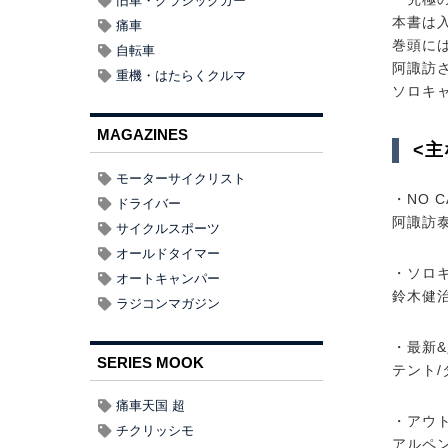
旧車・クラシックカー
本書は
痛車
巻頭に
自転車
阿諏訪
重機・はたらくクルマ
ソロキ
MAGAZINES
<主
モーターサイクリスト
・NO C
ドライバー
阿諏訪
サイクルスポーツ
オールドタイマー
・ソロ
オートキャンパー
鈴木健治
ラジコンマガジン
・最新
SERIES MOOK
テント/
痛車天国 超
・アウ
チクリッシモ
アルペ