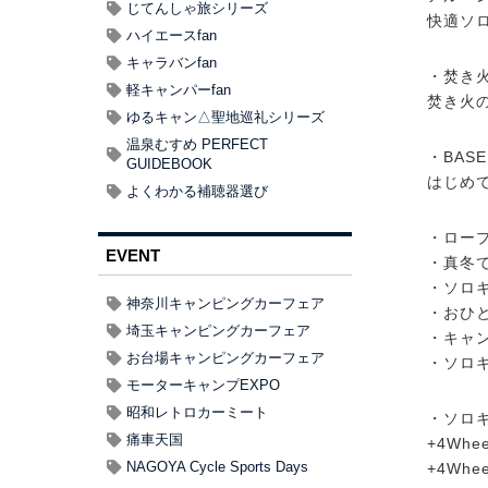
じてんしゃ旅シリーズ
快適ソ
ハイエースfan
キャラバンfan
・焚き
軽キャンパーfan
焚き火
ゆるキャン△聖地巡礼シリーズ
温泉むすめ PERFECT
・BAS
GUIDEBOOK
はじめ
よくわかる補聴器選び
・ロー
EVENT
・真冬
・ソロ
神奈川キャンピングカーフェア
・おひと
埼玉キャンピングカーフェア
・キャ
お台場キャンピングカーフェア
・ソロ
モーターキャンプEXPO
昭和レトロカーミート
・ソロキ
痛車天国
+4Wh
NAGOYA Cycle Sports Days
+4Wh