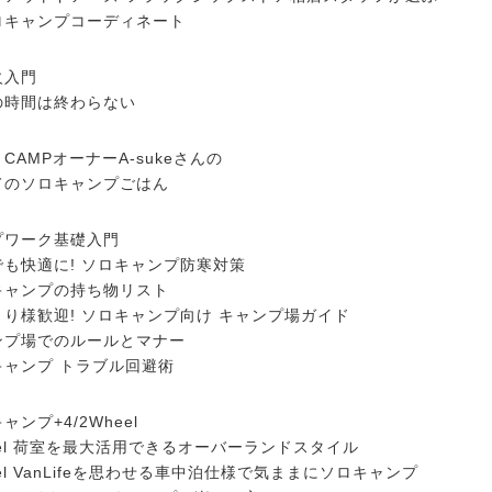
ロキャンプコーディネート
火入門
の時間は終わらない
E CAMPオーナーA-sukeさんの
てのソロキャンプごはん
プワーク基礎入門
でも快適に! ソロキャンプ防寒対策
キャンプの持ち物リスト
り様歓迎! ソロキャンプ向け キャンプ場ガイド
ンプ場でのルールとマナー
キャンプ トラブル回避術
ャンプ+4/2Wheel
eel 荷室を最大活用できるオーバーランドスタイル
eel VanLifeを思わせる車中泊仕様で気ままにソロキャンプ