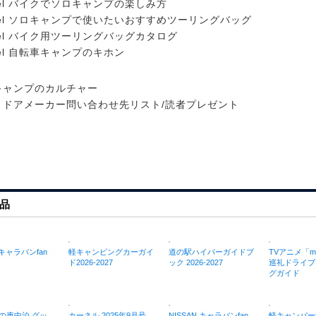
eel バイクでソロキャンプの楽しみ方
eel ソロキャンプで使いたいおすすめツーリングバッグ
eel バイク用ツーリングバッグカタログ
eel 自転車キャンプのキホン
キャンプのカルチャー
トドアメーカー問い合わせ先リスト/読者プレゼント
品
 キャラバンfan
軽キャンピングカーガイ
道の駅ハイパーガイドブ
TVアニメ「m
ド2026-2027
ック 2026-2027
巡礼ドライブ
グガイド
の車中泊 グッ
カーネル 2025年9月号
NISSAN キャラバンfan
軽キャンパーfan