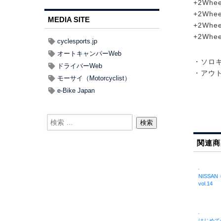
+2Wh
+2Wh
MEDIA SITE
+2Wh
+2Wh
cyclesports.jp
オートキャンパーWeb
・ソロ
ドライバーWeb
・アウ
モーサイ（Motorcyclist）
e-Bike Japan
関連商
NISSAN
vol.14
はじめて