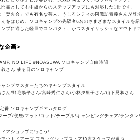
入門書としても中級からのステップアップにも対応した1冊です。
は「焚火会」でも有名な芸人、うしろシティの阿諏訪泰義さんが登
さんをはじめ、ソロキャンプの先駆者6名のさまざまなスタイルを
ャンプに適した軽量でコンパクト、かつスタイリッシュなアウトドア
な企画>
AMP, NO LIFE #NOASUWA ソロキャンプ自由時間
泰義さん 或る日のソロキャンプ
キャンプマスターたちのキャンプスタイル
さん/野毛陽平さん/宮崎秀仁さん/小林夕里子さん/山下晃和さん
&定番 ソロキャンプギアカタログ
タープ/寝袋/マット/コット/テーブル/キャンピングチェア/ランタ
トドアショップに行こう!
ンアウトドアーズ フラッグシップストア柏店スタッフが選ぶ