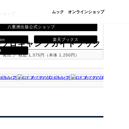
ムック
オンラインショップ
ショップ
八重洲出版公式ショップ
on
楽天ブックス
のソロキャンプガイドブック
t
水）発売
税込 1,375円（本体 1,250円）