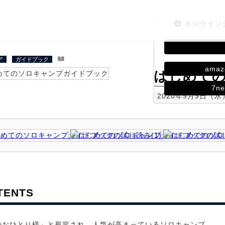
オンライン
ア
ガイドブック
amaz
はじめて
7ne
2020年9月9日（
TENTS
のおひとり様」と形容され、人気が高まっているソロキャンプ。