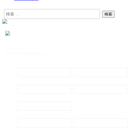
東京本社
〒104-8488 東京都中央区八丁堀4-5-9 エイトビル
TEL:03-3552-8431(代)
定期購読
電子書籍のご案内
会社概要
プライバシーポリシー
代表ごあいさつ
新刊・刊行予定のご案内
広告出稿のご案内