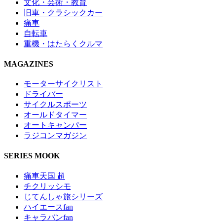
文化・芸術・教育
旧車・クラシックカー
痛車
自転車
重機・はたらくクルマ
MAGAZINES
モーターサイクリスト
ドライバー
サイクルスポーツ
オールドタイマー
オートキャンパー
ラジコンマガジン
SERIES MOOK
痛車天国 超
チクリッシモ
じてんしゃ旅シリーズ
ハイエースfan
キャラバンfan