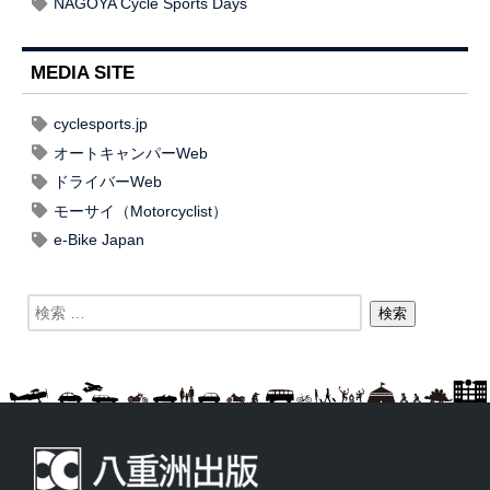
NAGOYA Cycle Sports Days
MEDIA SITE
cyclesports.jp
オートキャンパーWeb
ドライバーWeb
モーサイ（Motorcyclist）
e-Bike Japan