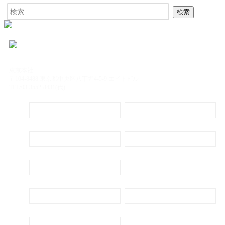
東京本社
〒104-8488 東京都中央区八丁堀4-5-9 エイトビル
TEL:03-3552-8431(代)
定期購読
電子書籍のご案内
会社概要
プライバシーポリシー
代表ごあいさつ
新刊・刊行予定のご案内
広告出稿のご案内
お問い合わせ