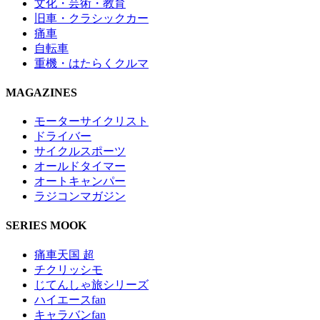
文化・芸術・教育
旧車・クラシックカー
痛車
自転車
重機・はたらくクルマ
MAGAZINES
モーターサイクリスト
ドライバー
サイクルスポーツ
オールドタイマー
オートキャンパー
ラジコンマガジン
SERIES MOOK
痛車天国 超
チクリッシモ
じてんしゃ旅シリーズ
ハイエースfan
キャラバンfan