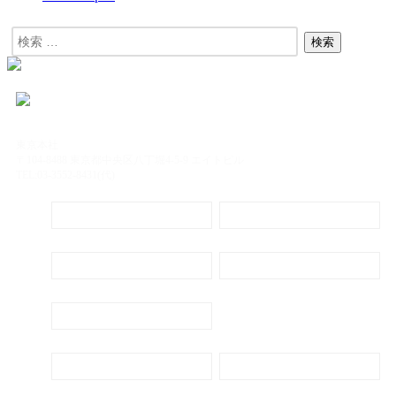
東京本社
〒104-8488 東京都中央区八丁堀4-5-9 エイトビル
TEL:03-3552-8431(代)
定期購読
電子書籍のご案内
会社概要
プライバシーポリシー
代表ごあいさつ
新刊・刊行予定のご案内
広告出稿のご案内