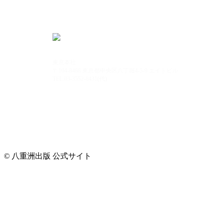
東京本社
〒104-8488 東京都中央区八丁堀4-5-9 エイトビル
TEL:03-3552-8431(代)
© 八重洲出版 公式サイト