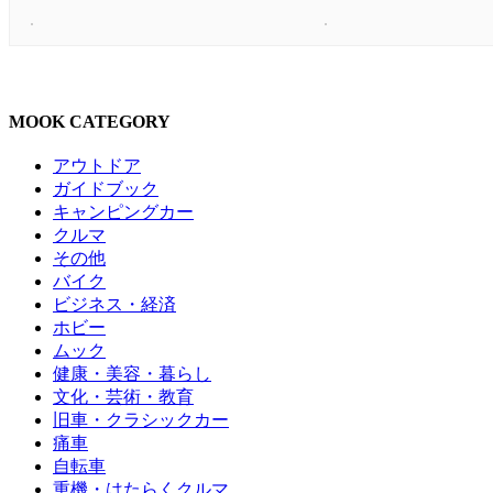
MOOK CATEGORY
アウトドア
ガイドブック
キャンピングカー
クルマ
その他
バイク
ビジネス・経済
ホビー
ムック
健康・美容・暮らし
文化・芸術・教育
旧車・クラシックカー
痛車
自転車
重機・はたらくクルマ