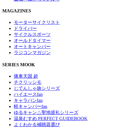
MAGAZINES
モーターサイクリスト
ドライバー
サイクルスポーツ
オールドタイマー
オートキャンパー
ラジコンマガジン
SERIES MOOK
痛車天国 超
チクリッシモ
じてんしゃ旅シリーズ
ハイエースfan
キャラバンfan
軽キャンパーfan
ゆるキャン△聖地巡礼シリーズ
温泉むすめ PERFECT GUIDEBOOK
よくわかる補聴器選び