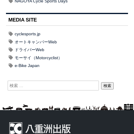
NAGOYA Cycle Sports Days
MEDIA SITE
cyclesports.jp
オートキャンパーWeb
ドライバーWeb
モーサイ（Motorcyclist）
e-Bike Japan