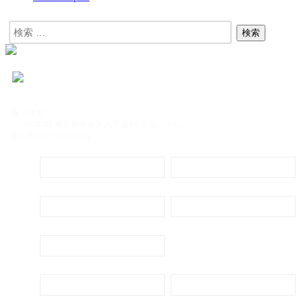
東京本社
〒104-8488 東京都中央区八丁堀4-5-9 エイトビル
TEL:03-3552-8431(代)
定期購読
電子書籍のご案内
会社概要
プライバシーポリシー
代表ごあいさつ
新刊・刊行予定のご案内
広告出稿のご案内