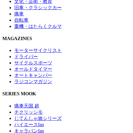
文化・芸術・教育
旧車・クラシックカー
痛車
自転車
重機・はたらくクルマ
MAGAZINES
モーターサイクリスト
ドライバー
サイクルスポーツ
オールドタイマー
オートキャンパー
ラジコンマガジン
SERIES MOOK
痛車天国 超
チクリッシモ
じてんしゃ旅シリーズ
ハイエースfan
キャラバンfan