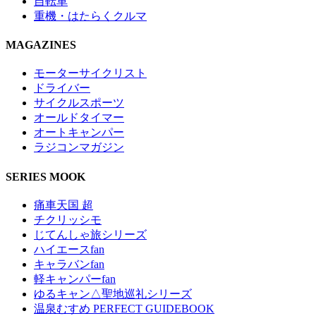
自転車
重機・はたらくクルマ
MAGAZINES
モーターサイクリスト
ドライバー
サイクルスポーツ
オールドタイマー
オートキャンパー
ラジコンマガジン
SERIES MOOK
痛車天国 超
チクリッシモ
じてんしゃ旅シリーズ
ハイエースfan
キャラバンfan
軽キャンパーfan
ゆるキャン△聖地巡礼シリーズ
温泉むすめ PERFECT GUIDEBOOK