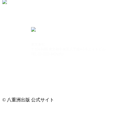
東京本社
〒104-8488 東京都中央区八丁堀4-5-9 エイトビル
TEL:03-3552-8431(代)
© 八重洲出版 公式サイト