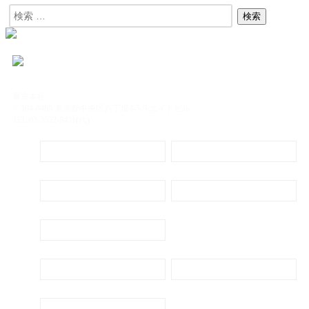
東京本社
〒104-8488 東京都中央区八丁堀4-5-9 エイトビル
TEL:03-3552-8431(代)
定期購読
電子書籍のご案内
会社概要
プライバシーポリシー
代表ごあいさつ
新刊・刊行予定のご案内
広告出稿のご案内
お問い合わせ