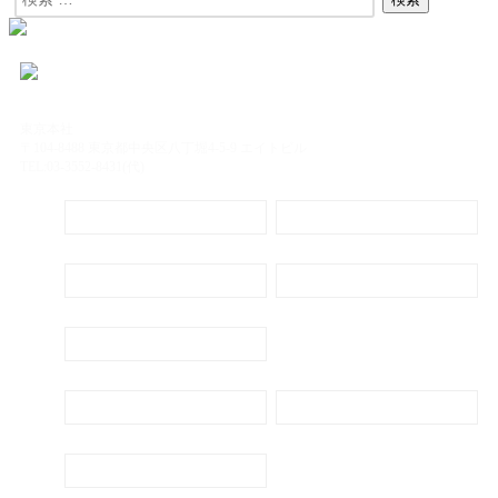
東京本社
〒104-8488 東京都中央区八丁堀4-5-9 エイトビル
TEL:03-3552-8431(代)
定期購読
電子書籍のご案内
会社概要
プライバシーポリシー
代表ごあいさつ
新刊・刊行予定のご案内
広告出稿のご案内
お問い合わせ