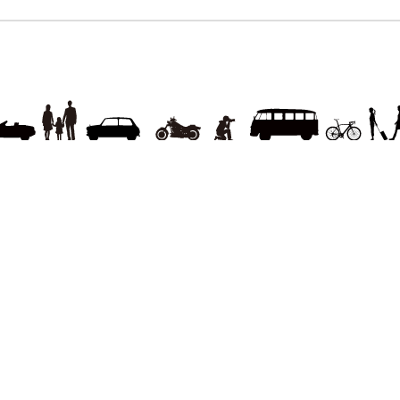
定期購読
電子書籍のご案内
会社概要
プライバシーポリ
代表ごあいさつ
新刊・刊行予定のご案内
広
お問い合わせ