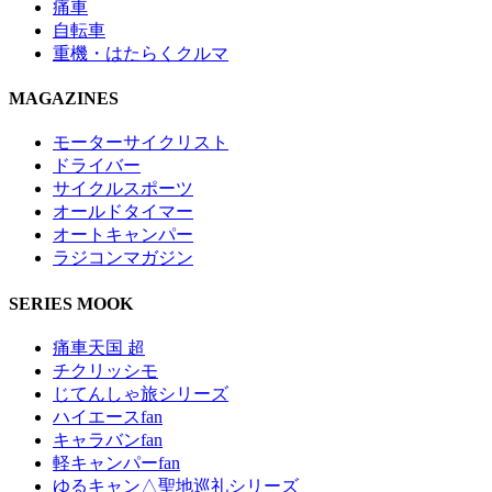
痛車
自転車
重機・はたらくクルマ
MAGAZINES
モーターサイクリスト
ドライバー
サイクルスポーツ
オールドタイマー
オートキャンパー
ラジコンマガジン
SERIES MOOK
痛車天国 超
チクリッシモ
じてんしゃ旅シリーズ
ハイエースfan
キャラバンfan
軽キャンパーfan
ゆるキャン△聖地巡礼シリーズ