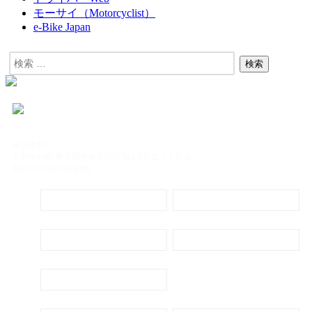
モーサイ（Motorcyclist）
e-Bike Japan
東京本社
〒104-8488 東京都中央区八丁堀4-5-9 エイトビル
TEL:03-3552-8431(代)
定期購読
電子書籍のご案内
会社概要
プライバシーポリシー
代表ごあいさつ