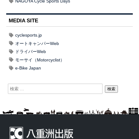
NAGOYA Cycle Sports Days
MEDIA SITE
cyclesports.jp
オートキャンパーWeb
ドライバーWeb
モーサイ（Motorcyclist）
e-Bike Japan