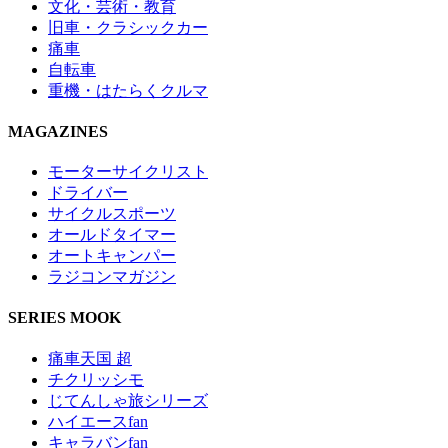
文化・芸術・教育
旧車・クラシックカー
痛車
自転車
重機・はたらくクルマ
MAGAZINES
モーターサイクリスト
ドライバー
サイクルスポーツ
オールドタイマー
オートキャンパー
ラジコンマガジン
SERIES MOOK
痛車天国 超
チクリッシモ
じてんしゃ旅シリーズ
ハイエースfan
キャラバンfan