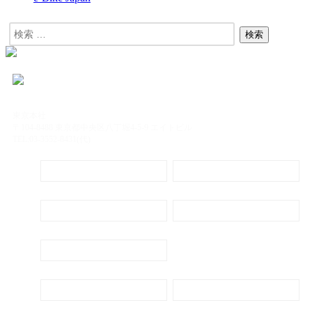
東京本社
〒104-8488 東京都中央区八丁堀4-5-9 エイトビル
TEL:03-3552-8431(代)
定期購読
電子書籍のご案内
会社概要
プライバシーポリシー
代表ごあいさつ
新刊・刊行予定のご案内
広告出稿のご案内