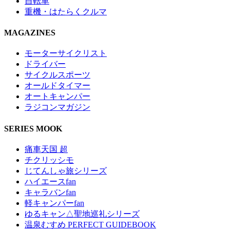
自転車
重機・はたらくクルマ
MAGAZINES
モーターサイクリスト
ドライバー
サイクルスポーツ
オールドタイマー
オートキャンパー
ラジコンマガジン
SERIES MOOK
痛車天国 超
チクリッシモ
じてんしゃ旅シリーズ
ハイエースfan
キャラバンfan
軽キャンパーfan
ゆるキャン△聖地巡礼シリーズ
温泉むすめ PERFECT GUIDEBOOK