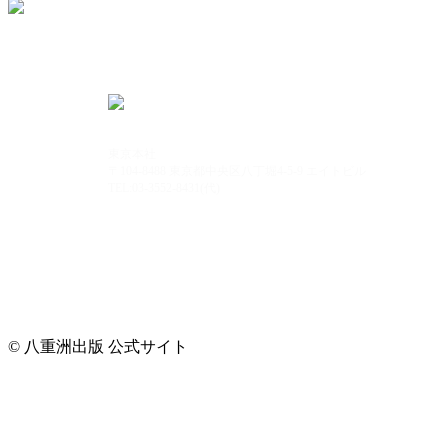
東京本社
〒104-8488 東京都中央区八丁堀4-5-9 エイトビル
TEL:03-3552-8431(代)
© 八重洲出版 公式サイト