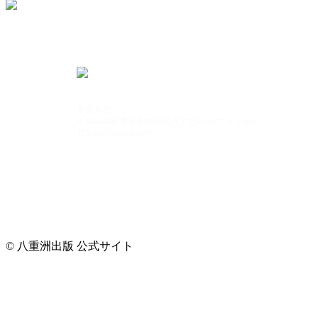
東京本社
〒104-8488 東京都中央区八丁堀4-5-9 エイトビル
TEL:03-3552-8431(代)
© 八重洲出版 公式サイト