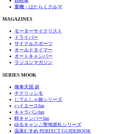
自転車
重機・はたらくクルマ
MAGAZINES
モーターサイクリスト
ドライバー
サイクルスポーツ
オールドタイマー
オートキャンパー
ラジコンマガジン
SERIES MOOK
痛車天国 超
チクリッシモ
じてんしゃ旅シリーズ
ハイエースfan
キャラバンfan
軽キャンパーfan
ゆるキャン△聖地巡礼シリーズ
温泉むすめ PERFECT GUIDEBOOK