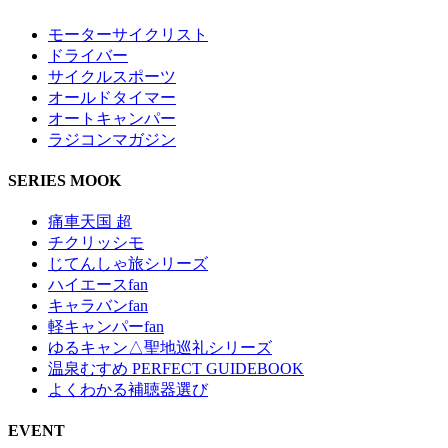
モーターサイクリスト
ドライバー
サイクルスポーツ
オールドタイマー
オートキャンパー
ラジコンマガジン
SERIES MOOK
痛車天国 超
チクリッシモ
じてんしゃ旅シリーズ
ハイエースfan
キャラバンfan
軽キャンパーfan
ゆるキャン△聖地巡礼シリーズ
温泉むすめ PERFECT GUIDEBOOK
よくわかる補聴器選び
EVENT