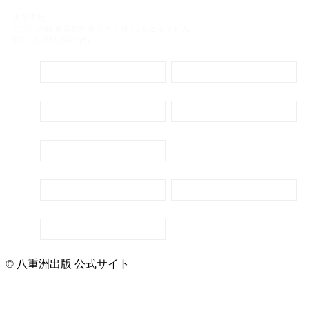
東京本社
〒104-8488 東京都中央区八丁堀4-5-9 エイトビル
TEL:03-3552-8431(代)
定期購読
電子書籍のご案内
会社概要
プライバシーポリシー
代表ごあいさつ
新刊・刊行予定のご案内
広告出稿のご案内
お問い合わせ
© 八重洲出版 公式サイト