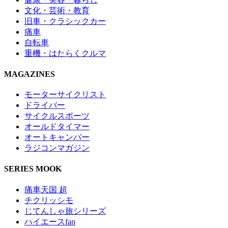
文化・芸術・教育
旧車・クラシックカー
痛車
自転車
重機・はたらくクルマ
MAGAZINES
モーターサイクリスト
ドライバー
サイクルスポーツ
オールドタイマー
オートキャンパー
ラジコンマガジン
SERIES MOOK
痛車天国 超
チクリッシモ
じてんしゃ旅シリーズ
ハイエースfan