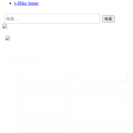
e-Bike Japan
東京本社
〒104-8488 東京都中央区八丁堀4-5-9 エイトビル
TEL:03-3552-8431(代)
定期購読
電子書籍のご案内
会社概要
プライバシーポリシー
代表ごあいさつ
新刊・刊行予定のご案内
広告出稿のご案内