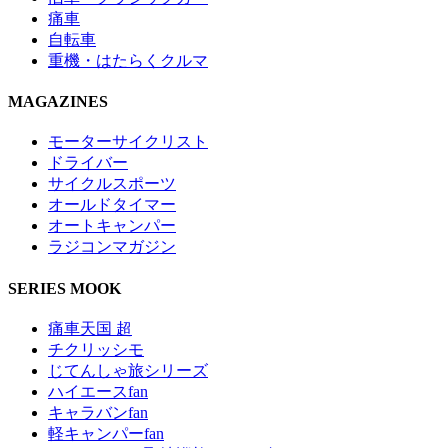
痛車
自転車
重機・はたらくクルマ
MAGAZINES
モーターサイクリスト
ドライバー
サイクルスポーツ
オールドタイマー
オートキャンパー
ラジコンマガジン
SERIES MOOK
痛車天国 超
チクリッシモ
じてんしゃ旅シリーズ
ハイエースfan
キャラバンfan
軽キャンパーfan