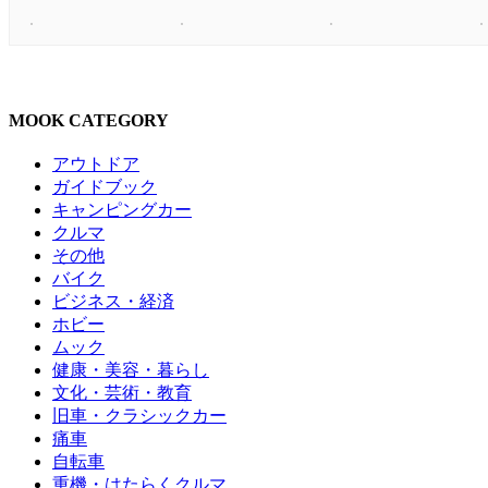
MOOK CATEGORY
アウトドア
ガイドブック
キャンピングカー
クルマ
その他
バイク
ビジネス・経済
ホビー
ムック
健康・美容・暮らし
文化・芸術・教育
旧車・クラシックカー
痛車
自転車
重機・はたらくクルマ