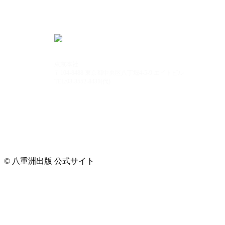
東京本社
〒104-8488 東京都中央区八丁堀4-5-9 エイトビル
TEL:03-3552-8431(代)
© 八重洲出版 公式サイト