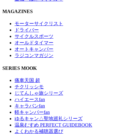
MAGAZINES
モーターサイクリスト
ドライバー
サイクルスポーツ
オールドタイマー
オートキャンパー
ラジコンマガジン
SERIES MOOK
痛車天国 超
チクリッシモ
じてんしゃ旅シリーズ
ハイエースfan
キャラバンfan
軽キャンパーfan
ゆるキャン△聖地巡礼シリーズ
温泉むすめ PERFECT GUIDEBOOK
よくわかる補聴器選び