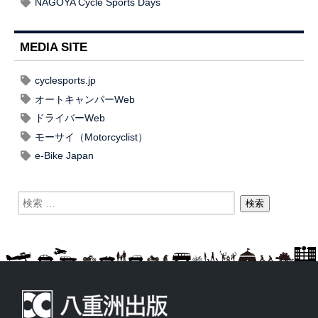
NAGOYA Cycle Sports Days
MEDIA SITE
cyclesports.jp
オートキャンパーWeb
ドライバーWeb
モーサイ（Motorcyclist）
e-Bike Japan