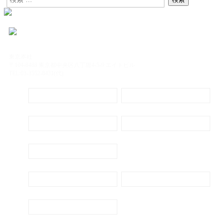
東京本社
〒104-8488 東京都中央区八丁堀4-5-9 エイトビル
TEL:03-3552-8431(代)
定期購読
電子書籍のご案内
会社概要
プライバシーポリシー
代表ごあいさつ
新刊・刊行予定のご案内
広告出稿のご案内
お問い合わせ