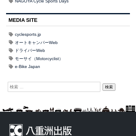
NAGOYA Cycle Sports Days
MEDIA SITE
cyclesports.jp
オートキャンパーWeb
ドライバーWeb
モーサイ（Motorcyclist）
e-Bike Japan