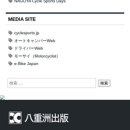
NAGOYA Cycle Sports Days
MEDIA SITE
cyclesports.jp
オートキャンパーWeb
ドライバーWeb
モーサイ（Motorcyclist）
e-Bike Japan