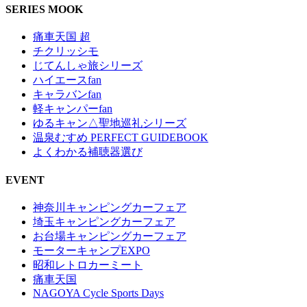
SERIES MOOK
痛車天国 超
チクリッシモ
じてんしゃ旅シリーズ
ハイエースfan
キャラバンfan
軽キャンパーfan
ゆるキャン△聖地巡礼シリーズ
温泉むすめ PERFECT GUIDEBOOK
よくわかる補聴器選び
EVENT
神奈川キャンピングカーフェア
埼玉キャンピングカーフェア
お台場キャンピングカーフェア
モーターキャンプEXPO
昭和レトロカーミート
痛車天国
NAGOYA Cycle Sports Days