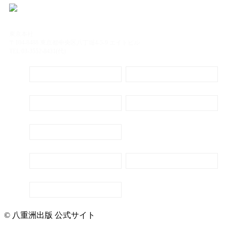
東京本社
〒104-8488 東京都中央区八丁堀4-5-9 エイトビル
TEL:03-3552-8431(代)
定期購読
電子書籍のご案内
会社概要
プライバシーポリシー
代表ごあいさつ
新刊・刊行予定のご案内
広告出稿のご案内
お問い合わせ
© 八重洲出版 公式サイト