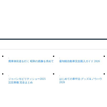
廃車体街道を行く 昭和の残像を求めて
最旬軽自動車完全購入ガイド 2026
ジャパンモビリティショー2025
はじめての車中泊 グッズ＆ノウハウ
2026
注目車種 完全まとめ