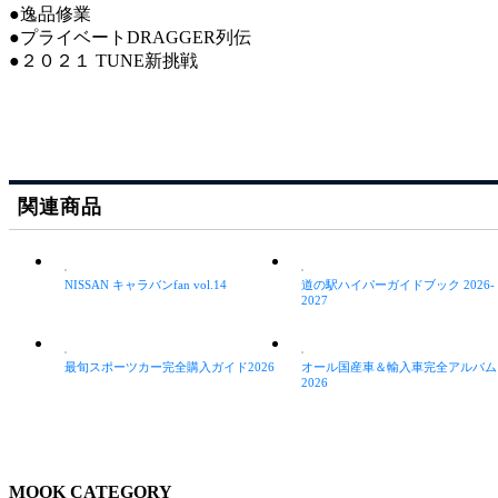
●逸品修業
●プライベートDRAGGER列伝
●２０２１ TUNE新挑戦
関連商品
NISSAN キャラバンfan vol.14
道の駅ハイパーガイドブック 2026-
2027
最旬スポーツカー完全購入ガイド2026
オール国産車＆輸入車完全アルバム
2026
MOOK CATEGORY