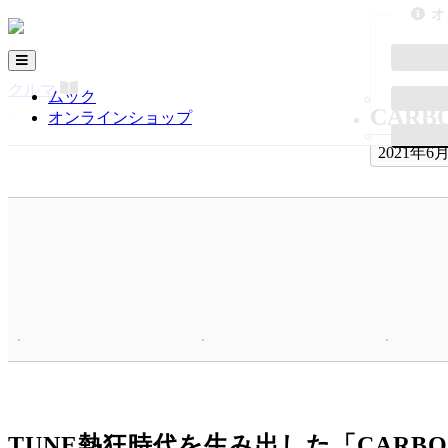
オ
クルマ
ムック
CARBOY
オンラインショップ
2021年
TUNE熱狂時代を生み出した「CARB