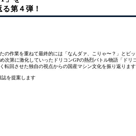
返る第４弾！
貼ったの作業を重ねて最終的には「なんダァ、こりゃ〜？」とビ
はじめ次第に激化していったドリコンGPの熱烈バトル物語「ド
念を大きく転回させた独自の視点からの国産マシン文化を振り返ります
雑誌を提案します