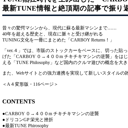
最新TUNE情報と絶頂期の記事で振り
昔々の驚愕マシンから、現代に蘇る最新マシンまで……
40年を超える歴史と、現在に脈々と受け継がれる
TUNING文化を一冊にまとめた「CARBOY Returns！」
「ver.４」では、市販のストックカーをベースに、切った
げた「CARBOY ０→４００m チキチキマシンの逆襲」を
える「TUNE Philosophy」など国内のクルマ遊びの概
また、Webサイトとの強力連携を実現して新しいスタイルの
＜A４変形版・116ページ＞
CONTENTS
●CARBOY ０→４００m チキチキマシンの逆襲
●ドリコンGP 栄光と挫折
●最新TUNE Phirosophy