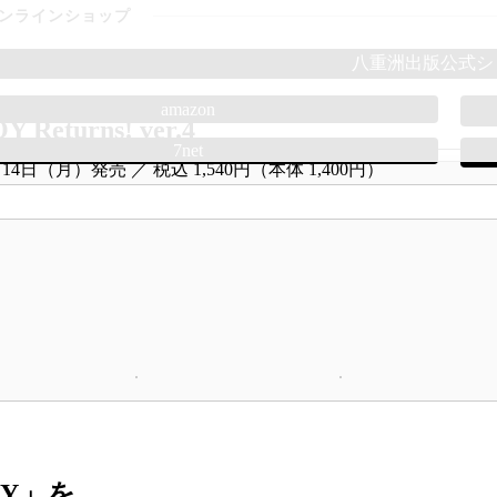
ンラインショップ
八重洲出版公式シ
amazon
 Returns! ver.4
7net
6月14日（月）発売
税込 1,540円（本体 1,400円）
OY」を