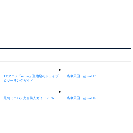
TVアニメ「mono」聖地巡礼ドライブ
痛車天国・超 vol.17
＆ツーリングガイド
最旬ミニバン完全購入ガイド 2026
痛車天国・超 vol.16