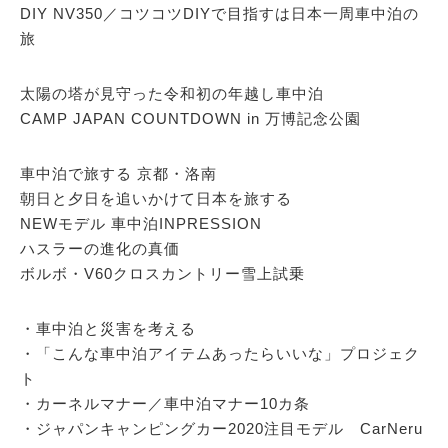
DIY NV350／コツコツDIYで目指すは日本一周車中泊の
旅
太陽の塔が見守った令和初の年越し車中泊
CAMP JAPAN COUNTDOWN in 万博記念公園
車中泊で旅する 京都・洛南
朝日と夕日を追いかけて日本を旅する
NEWモデル 車中泊INPRESSION
ハスラーの進化の真価
ボルボ・V60クロスカントリー雪上試乗
・車中泊と災害を考える
・「こんな車中泊アイテムあったらいいな」プロジェク
ト
・カーネルマナー／車中泊マナー10カ条
・ジャパンキャンピングカー2020注目モデル CarNeru