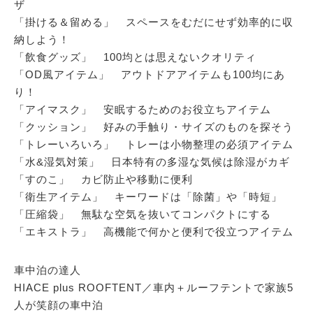
ザ
「掛ける＆留める」 スペースをむだにせず効率的に収
納しよう！
「飲食グッズ」 100均とは思えないクオリティ
「OD風アイテム」 アウトドアアイテムも100均にあ
り！
「アイマスク」 安眠するためのお役立ちアイテム
「クッション」 好みの手触り・サイズのものを探そう
「トレーいろいろ」 トレーは小物整理の必須アイテム
「水&湿気対策」 日本特有の多湿な気候は除湿がカギ
「すのこ」 カビ防止や移動に便利
「衛生アイテム」 キーワードは「除菌」や「時短」
「圧縮袋」 無駄な空気を抜いてコンパクトにする
「エキストラ」 高機能で何かと便利で役立つアイテム
車中泊の達人
HIACE plus ROOFTENT／車内＋ルーフテントで家族5
人が笑顔の車中泊