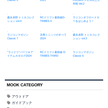
Classic 8
2025
FREAKS スキル向上大
作戦 Vol.2
森永卓郎 トミカコレク
RCドリフト最前線D-
ラジコンオフロードカ
ション vol.4
TRIBES 4
ーをはじめよう！
ラジコンマガジン
京商ミニッツのすべて
森永卓郎 トミカコレク
Classic 7
2024
ション vol.3
”ラジドリ”パーツ＆ア
RCドリフト最前線 D-
ラジコンマガジン
イテムカタログ2024
TRIBES THIRD
Classic 6
MOOK CATEGORY
アウトドア
ガイドブック