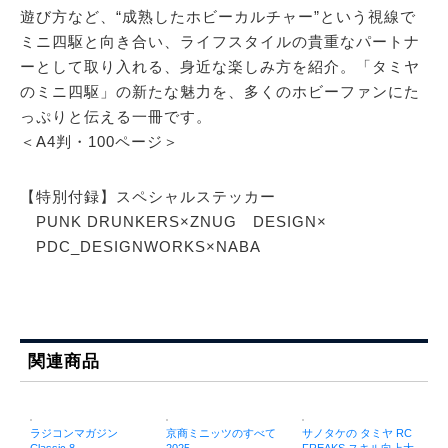
遊び方など、“成熟したホビーカルチャー”という視線で
ミニ四駆と向き合い、ライフスタイルの貴重なパートナ
ーとして取り入れる、身近な楽しみ方を紹介。「タミヤ
のミニ四駆」の新たな魅力を、多くのホビーファンにた
っぷりと伝える一冊です。
＜A4判・100ページ＞
【特別付録】スペシャルステッカー
PUNK DRUNKERS×ZNUG DESIGN×
PDC_DESIGNWORKS×NABA
関連商品
ラジコンマガジン
京商ミニッツのすべて
サノタケの タミヤ RC